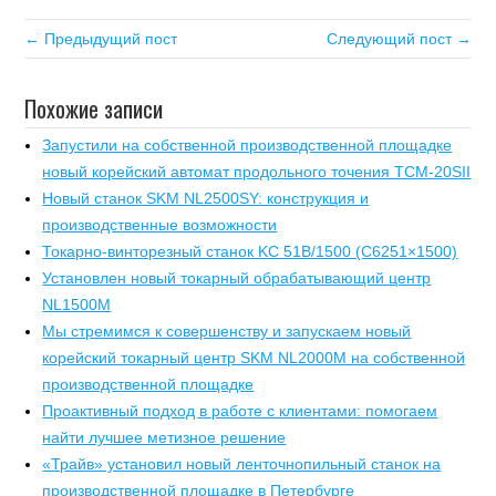
← Предыдущий пост
Следующий пост →
Похожие записи
Запустили на собственной производственной площадке
новый корейский автомат продольного точения TCM-20SII
Новый станок SKM NL2500SY: конструкция и
производственные возможности
Токарно-винторезный станок KC 51B/1500 (C6251×1500)
Установлен новый токарный обрабатывающий центр
NL1500M
Мы стремимся к совершенству и запускаем новый
корейский токарный центр SKM NL2000M на собственной
производственной площадке
Проактивный подход в работе с клиентами: помогаем
найти лучшее метизное решение
«Трайв» установил новый ленточнопильный станок на
производственной площадке в Петербурге