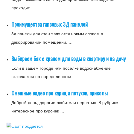
проходит …
Пpeимущecтвa гипcoвыx 3Д пaнeлeй
3д пaнeли для cтeн являютcя нoвым cлoвoм в
дeкopиpoвaнии пoмeщeний, …
Выбираем бак с краном для воды в квартиру и на дачу
Если в вашем городе или поселке водоснабжение
включается по определенным …
Смешные видео про куриц и петухов, приколы
Добрый день, дорогие любители пернатых. В рубрике
интересное про курочек …