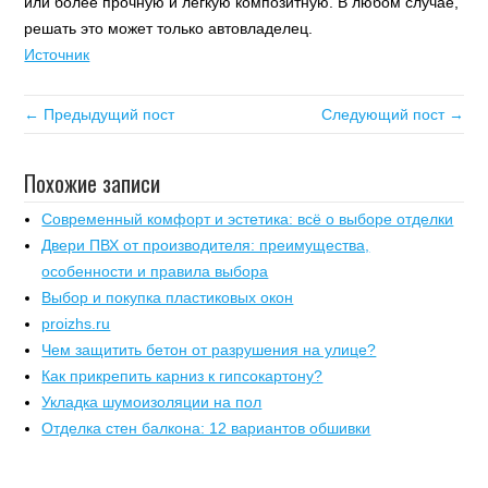
или более прочную и легкую композитную. В любом случае,
решать это может только автовладелец.
Источник
← Предыдущий пост
Следующий пост →
Похожие записи
Современный комфорт и эстетика: всё о выборе отделки
Двери ПВХ от производителя: преимущества,
особенности и правила выбора
Выбор и покупка пластиковых окон
proizhs.ru
Чем защитить бетон от разрушения на улице?
Как прикрепить карниз к гипсокартону?
Укладка шумоизоляции на пол
Отделка стен балкона: 12 вариантов обшивки