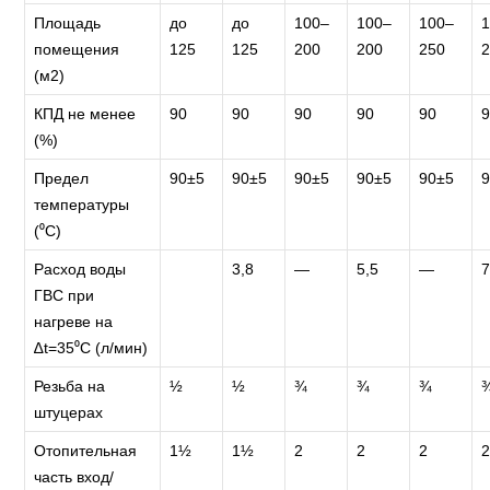
Площадь
до
до
100–
100–
100–
помещения
125
125
200
200
250
(м2)
КПД не менее
90
90
90
90
90
(%)
Предел
90±5
90±5
90±5
90±5
90±5
температуры
(⁰C)
Расход воды
3,8
—
5,5
—
ГВС при
нагреве на
∆t=35⁰C (л/мин)
Резьба на
½
½
¾
¾
¾
штуцерах
Отопительная
1½
1½
2
2
2
часть вход/