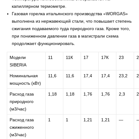
капиллярном термометре.
Газовая горелка итальянского производства «WORGAS»
выполнена из нержавеющей стали, что повышает степень
сжигания подаваемого туда природного газа. Кроме того,
при пониженном давлении газа в магистрали схема
продолжает функционировать.
Модели
11
11К
17
17К
23
SIBERIA
Номинальная
11,6
11,6
17,4
17,4
23,2
2
мощность (кВт)
Расход газа
1,18
1,18
1,76
1,76
2,3
2
природного
(м3/час)
Расход газа
1
1
1,21
1,21
—
сжиженного
(м3/час)