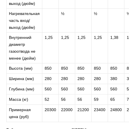
выход (дюйм)
Нагревательная
½
½
часть вход/
выход (дюйм)
Внутренний
1,25
1,25
1,25
1,25
1,38
1
диаметр
газоотвода не
менее (дюйм)
Высота (мм)
850
850
850
850
850
Ширина (мм)
280
280
280
280
380
Глубина (мм)
560
560
560
560
560
Масса (кг)
52
56
56
59
65
Примерная
20300
22000
21200
23400
24800
цена (руб)