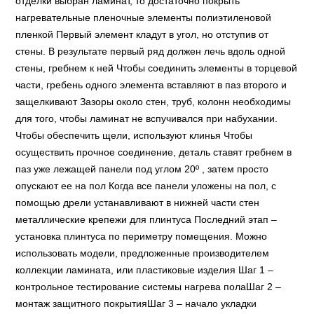
отделки выбран ламинат, то достаточно покрыть
нагревательные пленочные элементы полиэтиленовой
пленкой Первый элемент кладут в угол, но отступив от
стены. В результате первый ряд должен лечь вдоль одной
стены, гребнем к ней Чтобы соединить элементы в торцевой
части, гребень одного элемента вставляют в паз второго и
защелкивают Зазоры около стен, труб, колонн необходимы
для того, чтобы ламинат не вспучивался при набухании.
Чтобы обеспечить щели, используют клинья Чтобы
осуществить прочное соединение, деталь ставят гребнем в
паз уже лежащей панели под углом 20º , затем просто
опускают ее на пол Когда все панели уложены на пол, с
помощью дрели устанавливают в нижней части стен
металлические крепежи для плинтуса Последний этап –
установка плинтуса по периметру помещения. Можно
использовать модели, предложенные производителем
коллекции ламината, или пластиковые изделия Шаг 1 –
контрольное тестирование системы нагрева полаШаг 2 –
монтаж защитного покрытияШаг 3 – начало укладки