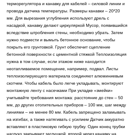
терморегулятора и канавку для кабелей – силовой линии и
провода датчика температуры. Размеры канавки – 20*20
мм. Для вырезания углубления используют дрель с
насадкой, канавку делают циркуляркой Мусор, появившийся
вследствие штробления стены, необходимо убрать. Затем
нужно подмести и вымыть бетонное основание, чтобы
покрыть его грунтовкой. Грунт обеспечит сцепление
бетонной поверхности с цементной стяжкой Теплоизоляция
нужна в том случае, если этажом ниже находится
неотапливаемое помещение, например, подвал. Листы
теплоизолирующего материала соединяют алюминиевым
скотчем. Чтобы кабель было легче укладывать, монтируют
монтажную ленту с насечками При укладке «змейки»
учитывайте требования монтажа: расстояние до стен – 50
мм, до других отопительных приборов – 100 мм, шаг между
линиями – не менее 80 мм. Кабель запрещено заламывать
на изгибах, а также натягивать с усилием Датчик аккуратно
вставляют в пластиковую гибкую трубку. Один конец трубки
наглухо закрывают заглушкой, второй через канавку на