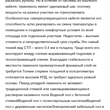
раскатать рулоны. Но в отличие от системы из обычного
кабеля, термоматы имеют одинаковый шаг, поэтому
мощность на разных участках не отрегулировать
Особенностью саморегулирующегося кабеля является его
способность чутко реагировать на смену температуры в
помещении и создавать комфортные условия по всей
площади или отдельным участкам. Недостатки – высокая
стоимость и непродолжительный срок службы Это самый
тонкий вид СТП – всего 0,4 мм в толщину. Чаще всего его
монтируют между слоями выравнивающей подложки и
теплоотражающей пленки. Благодаря стабильности и
жесткости ламината промежуточный фанерный слой не
требуется Тонкие стержни толщиной в полсантиметра
отличаются высоким КПД, но требуют идеально ровной
основы. Перед укладкой ламината их заливают
традиционной стяжкой или самовыравнивающимся
раствором наливного пола Водяной пол с бетонной
стяжкойВодяной пол с полистирольным настиломВодяной
пол с деревянным настиломЭлектрический кабельный пол в