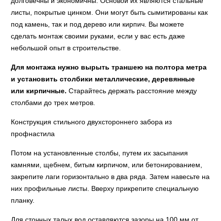
долговечны и экономичны. Основой их являются стальные
листы, покрытые цинком. Они могут быть сымитированы как
под камень, так и под дерево или кирпич. Вы можете
сделать монтаж своими руками, если у вас есть даже
небольшой опыт в строительстве.
Для монтажа нужно вырыть траншею на полтора метра
и установить столбики металлические, деревянные
или кирпичные.
Старайтесь держать расстояние между
столбами до трех метров.
Конструкция стильного двухстороннего забора из
профнастила
Потом на установленные столбы, путем их засыпания
камнями, щебнем, битым кирпичом, или бетонированием,
закрепите лаги горизонтально в два ряда. Затем навесьте на
них профильные листы. Вверху прикрепите специальную
планку.
Для сточных талых вод оставляются зазоры на 100 мм от