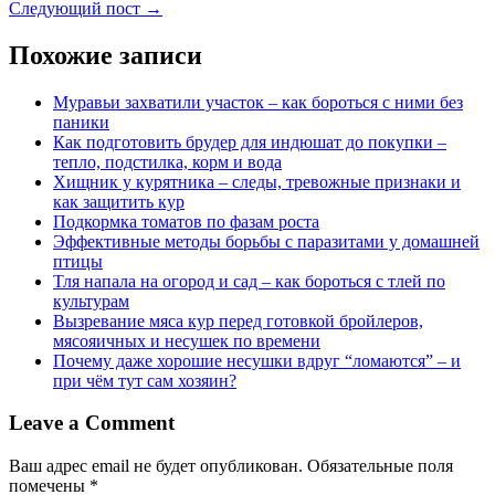
Следующий пост →
Похожие записи
Муравьи захватили участок – как бороться с ними без
паники
Как подготовить брудер для индюшат до покупки –
тепло, подстилка, корм и вода
Хищник у курятника – следы, тревожные признаки и
как защитить кур
Подкормка томатов по фазам роста
Эффективные методы борьбы с паразитами у домашней
птицы
Тля напала на огород и сад – как бороться с тлей по
культурам
Вызревание мяса кур перед готовкой бройлеров,
мясояичных и несушек по времени
Почему даже хорошие несушки вдруг “ломаются” – и
при чём тут сам хозяин?
Leave a Comment
Ваш адрес email не будет опубликован.
Обязательные поля
помечены
*