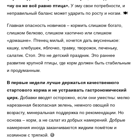
«ну он же всё равно птица».
У эму свои потребности, и
неправильный баланс может ударить по росту и ногам. 🍽️
Главная опасность новичков – кормить слишком богато,
слишком белково, слишком хаотично или слишком
«домашне». Птенец милый, хочется дать вкусненькое:
кашку, хлебушек, яблочко, травку, творожок, печеньку,
салатик. Стоп. Это не детский праздник. Это раннее
развитие крупной птицы, где корм должен быть стабильным
и продуманным.
В первые недели лучше держаться качественного
стартового корма и не устраивать гастрономический
цирк.
Добавки вводят осторожно, если они уместны: мелко
нарезанная безопасная зелень, немного овощей по
возрасту, минеральная поддержка по рекомендации. Но
основа – корм, а не салат из добрых намерений. Добрые
намерения иногда заканчиваются жидким помётом и
хозяином с тряпкой. 😅