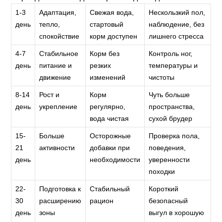
1-3
Адаптация,
Свежая вода,
Нескользкий пол,
день
тепло,
стартовый
наблюдение, без
спокойствие
корм доступен
лишнего стресса
4-7
Стабильное
Корм без
Контроль ног,
день
питание и
резких
температуры и
движение
изменений
чистоты
8-14
Рост и
Корм
Чуть больше
день
укрепление
регулярно,
пространства,
вода чистая
сухой брудер
15-
Больше
Осторожные
Проверка пола,
21
активности
добавки при
поведения,
день
необходимости
уверенности
походки
22-
Подготовка к
Стабильный
Короткий
30
расширению
рацион
безопасный
день
зоны
выгул в хорошую