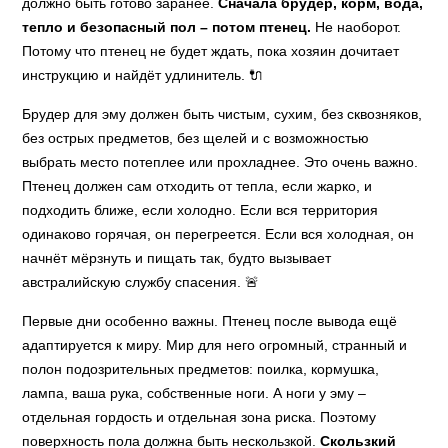
должно быть готово заранее.
Сначала брудер, корм, вода,
тепло и безопасный пол – потом птенец.
Не наоборот.
Потому что птенец не будет ждать, пока хозяин дочитает
инструкцию и найдёт удлинитель. 🔌
Брудер для эму должен быть чистым, сухим, без сквозняков,
без острых предметов, без щелей и с возможностью
выбрать место потеплее или прохладнее. Это очень важно.
Птенец должен сам отходить от тепла, если жарко, и
подходить ближе, если холодно. Если вся территория
одинаково горячая, он перегреется. Если вся холодная, он
начнёт мёрзнуть и пищать так, будто вызывает
австралийскую службу спасения. 🚨
Первые дни особенно важны. Птенец после вывода ещё
адаптируется к миру. Мир для него огромный, странный и
полон подозрительных предметов: поилка, кормушка,
лампа, ваша рука, собственные ноги. А ноги у эму –
отдельная гордость и отдельная зона риска. Поэтому
поверхность пола должна быть нескользкой.
Скользкий