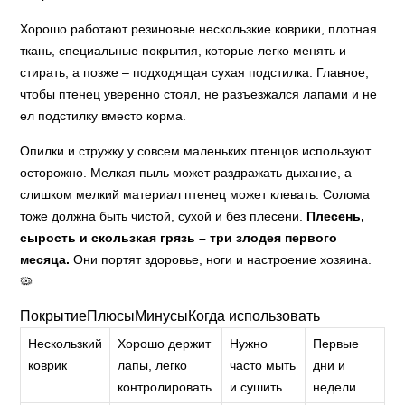
Хорошо работают резиновые нескользкие коврики, плотная
ткань, специальные покрытия, которые легко менять и
стирать, а позже – подходящая сухая подстилка. Главное,
чтобы птенец уверенно стоял, не разъезжался лапами и не
ел подстилку вместо корма.
Опилки и стружку у совсем маленьких птенцов используют
осторожно. Мелкая пыль может раздражать дыхание, а
слишком мелкий материал птенец может клевать. Солома
тоже должна быть чистой, сухой и без плесени.
Плесень,
сырость и скользкая грязь – три злодея первого
месяца.
Они портят здоровье, ноги и настроение хозяина.
🦠
ПокрытиеПлюсыМинусыКогда использовать
Нескользкий
Хорошо держит
Нужно
Первые
коврик
лапы, легко
часто мыть
дни и
контролировать
и сушить
недели