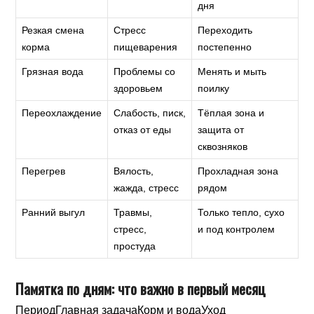
дня
Резкая смена
Стресс
Переходить
корма
пищеварения
постепенно
Грязная вода
Проблемы со
Менять и мыть
здоровьем
поилку
Переохлаждение
Слабость, писк,
Тёплая зона и
отказ от еды
защита от
сквозняков
Перегрев
Вялость,
Прохладная зона
жажда, стресс
рядом
Ранний выгул
Травмы,
Только тепло, сухо
стресс,
и под контролем
простуда
Памятка по дням: что важно в первый месяц
ПериодГлавная задачаКорм и водаУход