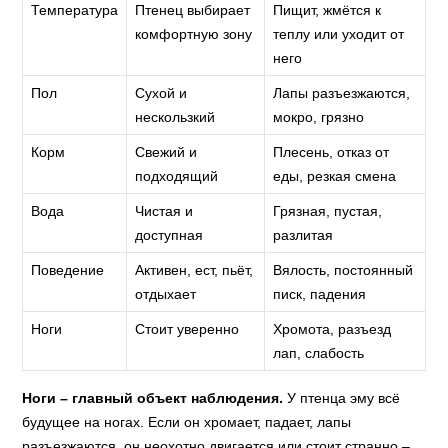
Температура
Птенец выбирает
Пищит, жмётся к
комфортную зону
теплу или уходит от
него
Пол
Сухой и
Лапы разъезжаются,
нескользкий
мокро, грязно
Корм
Свежий и
Плесень, отказ от
подходящий
еды, резкая смена
Вода
Чистая и
Грязная, пустая,
доступная
разлитая
Поведение
Активен, ест, пьёт,
Вялость, постоянный
отдыхает
писк, падения
Ноги
Стоит уверенно
Хромота, разъезд
лап, слабость
Ноги – главный объект наблюдения.
У птенца эму всё
будущее на ногах. Если он хромает, падает, лапы
разъезжаются, он неохотно двигается или стоит странно –