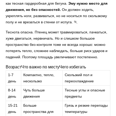
как тесная гардеробная для бегуна.
Эму нужно место для
движения, но без опасностей.
Он должен ходить,
укреплять ноги, развиваться, но не носиться по скользкому
полу и не врезаться в стенки от испуга. 🏃
Теснота опасна. Птенец может травмироваться, пачкаться,
хуже двигаться, нервничать. Но и слишком большое
пространство без контроля тоже не всегда хорошо: можно
потерять тепло, сложнее наблюдать, больше риск ударов и
падений. Поэтому площадь увеличивают постепенно.
ВозрастЧто важно по местуЧего избегать
1-7
Компактно, тепло,
Скользкий пол и
день
нескользко
переохлаждение
8-14
Чуть больше
Тесные углы и опасные
день
движения
предметы
15-21
Больше
Грязь и резкие перепады
день
пространства для
температуры