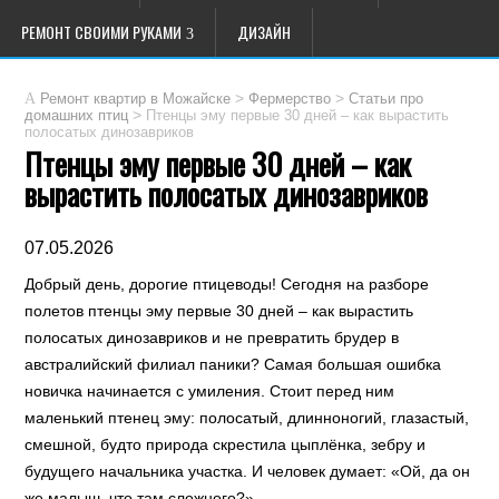
РЕМОНТ СВОИМИ РУКАМИ
ДИЗАЙН
>
>
Ремонт квартир в Можайске
Фермерство
Статьи про
>
Птенцы эму первые 30 дней – как вырастить
домашних птиц
полосатых динозавриков
Птенцы эму первые 30 дней – как
вырастить полосатых динозавриков
07.05.2026
Добрый день, дорогие птицеводы! Сегодня на разборе
полетов птенцы эму первые 30 дней – как вырастить
полосатых динозавриков и не превратить брудер в
австралийский филиал паники? Самая большая ошибка
новичка начинается с умиления. Стоит перед ним
маленький птенец эму: полосатый, длинноногий, глазастый,
смешной, будто природа скрестила цыплёнка, зебру и
будущего начальника участка. И человек думает: «Ой, да он
же малыш, что там сложного?».