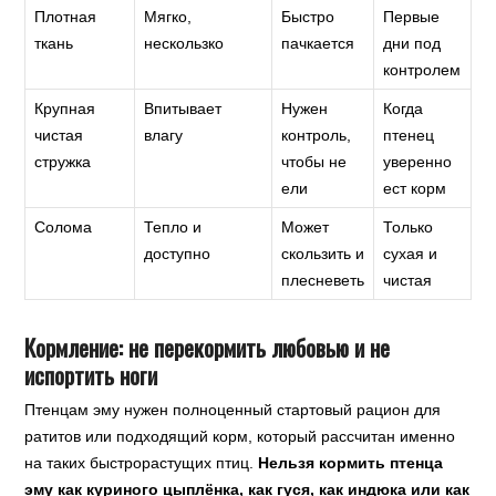
Плотная
Мягко,
Быстро
Первые
ткань
нескользко
пачкается
дни под
контролем
Крупная
Впитывает
Нужен
Когда
чистая
влагу
контроль,
птенец
стружка
чтобы не
уверенно
ели
ест корм
Солома
Тепло и
Может
Только
доступно
скользить и
сухая и
плесневеть
чистая
Кормление: не перекормить любовью и не
испортить ноги
Птенцам эму нужен полноценный стартовый рацион для
ратитов или подходящий корм, который рассчитан именно
на таких быстрорастущих птиц.
Нельзя кормить птенца
эму как куриного цыплёнка, как гуся, как индюка или как