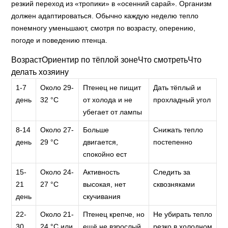
резкий переход из «тропики» в «осенний сарай». Организм
должен адаптироваться. Обычно каждую неделю тепло
понемногу уменьшают, смотря по возрасту, оперению,
погоде и поведению птенца.
ВозрастОриентир по тёплой зонеЧто смотретьЧто
делать хозяину
1-7
Около 29-
Птенец не пищит
Дать тёплый и
день
32 °C
от холода и не
прохладный угол
убегает от лампы
8-14
Около 27-
Больше
Снижать тепло
день
29 °C
двигается,
постепенно
спокойно ест
15-
Около 24-
Активность
Следить за
21
27 °C
высокая, нет
сквозняками
день
скучивания
22-
Около 21-
Птенец крепче, но
Не убирать тепло
30
24 °C или
ещё не взрослый
резко в холодном