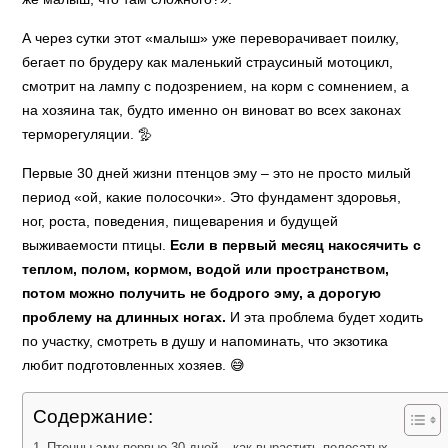
А через сутки этот «малыш» уже переворачивает поилку,
бегает по брудеру как маленький страусиный мотоцикл,
смотрит на лампу с подозрением, на корм с сомнением, а
на хозяина так, будто именно он виноват во всех законах
терморегуляции. 🦤
Первые 30 дней жизни птенцов эму – это не просто милый
период «ой, какие полосочки». Это фундамент здоровья,
ног, роста, поведения, пищеварения и будущей
выживаемости птицы.
Если в первый месяц накосячить с
теплом, полом, кормом, водой или пространством,
потом можно получить не бодрого эму, а дорогую
проблему на длинных ногах.
И эта проблема будет ходить
по участку, смотреть в душу и напоминать, что экзотика
любит подготовленных хозяев. 😅
Содержание:
Птенцы эму первые 30 дней – как вырастить полосатых