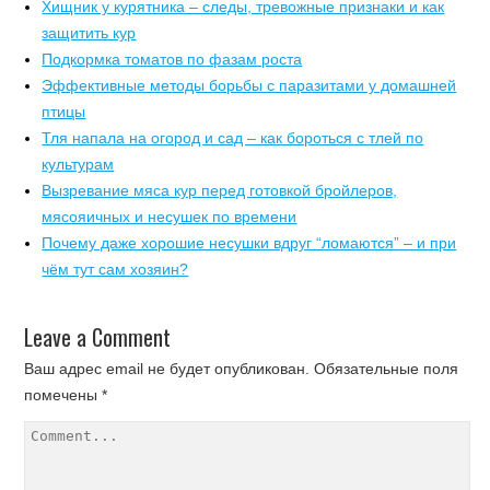
Хищник у курятника – следы, тревожные признаки и как
защитить кур
Подкормка томатов по фазам роста
Эффективные методы борьбы с паразитами у домашней
птицы
Тля напала на огород и сад – как бороться с тлей по
культурам
Вызревание мяса кур перед готовкой бройлеров,
мясояичных и несушек по времени
Почему даже хорошие несушки вдруг “ломаются” – и при
чём тут сам хозяин?
Leave a Comment
Ваш адрес email не будет опубликован.
Обязательные поля
помечены
*