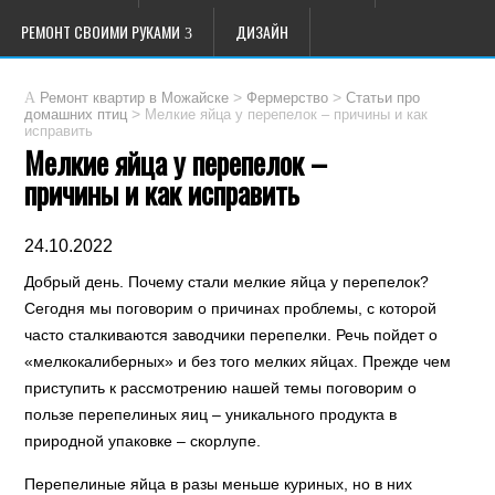
РЕМОНТ СВОИМИ РУКАМИ
ДИЗАЙН
>
>
Ремонт квартир в Можайске
Фермерство
Статьи про
>
Мелкие яйца у перепелок – причины и как
домашних птиц
исправить
Мелкие яйца у перепелок –
причины и как исправить
24.10.2022
Добрый день. Почему стали мелкие яйца у перепелок?
Сегодня мы поговорим о причинах проблемы, с которой
часто сталкиваются заводчики перепелки. Речь пойдет о
«мелкокалиберных» и без того мелких яйцах. Прежде чем
приступить к рассмотрению нашей темы поговорим о
пользе перепелиных яиц – уникального продукта в
природной упаковке – скорлупе.
Перепелиные яйца в разы меньше куриных, но в них