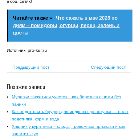
в соц. сетях!
Читайте также »
Что сажать в мае 2026 по
дням – помидоры, огурцы, перец, зелень и
цветы
Источник: pro-kur.ru
← Предыдущий пост
Следующий пост →
Похожие записи
Муравьи захватили участок – как бороться с ними без
паники
Как подготовить брудер для индюшат до покупки – тепло,
подстилка, корм и вода
Хищник у курятника – следы, тревожные признаки и как
защитить кур