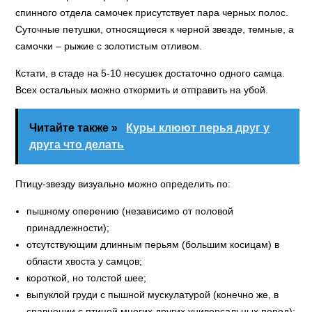
спинного отдела самочек присутствует пара черных полос.
Суточные петушки, относящиеся к черной звезде, темные, а
самочки – рыжие с золотистым отливом.
Кстати, в стаде на 5-10 несушек достаточно одного самца.
Всех остальных можно откормить и отправить на убой.
Читайте также »
Куры клюют перья друг у
друга что делать
Птицу-звезду визуально можно определить по:
пышному оперению (независимо от половой
принадлежности);
отсутствующим длинным перьям (большим косицам) в
области хвоста у самцов;
короткой, но толстой шее;
выпуклой груди с пышной мускулатурой (конечно же, в
сравнении с птицей многих других универсальных пород);