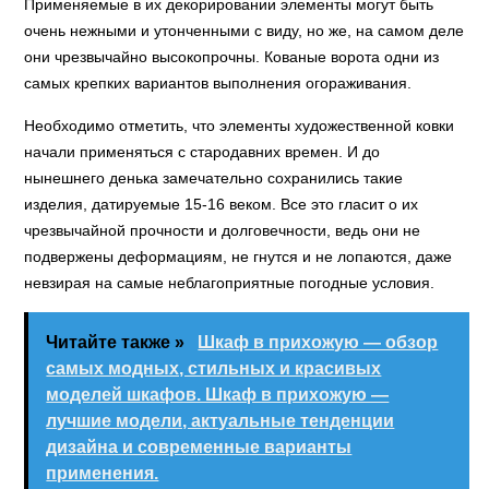
Применяемые в их декорировании элементы могут быть
очень нежными и утонченными с виду, но же, на самом деле
они чрезвычайно высокопрочны. Кованые ворота одни из
самых крепких вариантов выполнения огораживания.
Необходимо отметить, что элементы художественной ковки
начали применяться с стародавних времен. И до
нынешнего денька замечательно сохранились такие
изделия, датируемые 15-16 веком. Все это гласит о их
чрезвычайной прочности и долговечности, ведь они не
подвержены деформациям, не гнутся и не лопаются, даже
невзирая на самые неблагоприятные погодные условия.
Читайте также »
Шкаф в прихожую — обзор
самых модных, стильных и красивых
моделей шкафов. Шкаф в прихожую —
лучшие модели, актуальные тенденции
дизайна и современные варианты
применения.