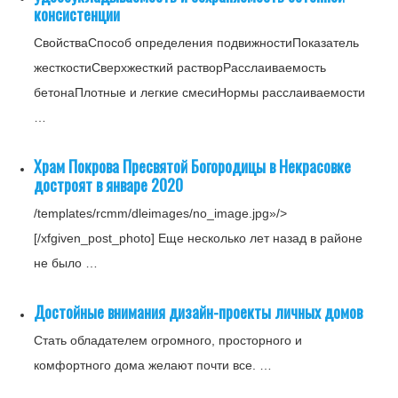
консистенции
СвойстваСпособ определения подвижностиПоказатель
жесткостиСверхжесткий растворРасслаиваемость
бетонаПлотные и легкие смесиНормы расслаиваемости
…
Храм Покрова Пресвятой Богородицы в Некрасовке
достроят в январе 2020
/templates/rcmm/dleimages/no_image.jpg»/>
[/xfgiven_post_photo] Еще несколько лет назад в районе
не было …
Достойные внимания дизайн-проекты личных домов
Стать обладателем огромного, просторного и
комфортного дома желают почти все. …