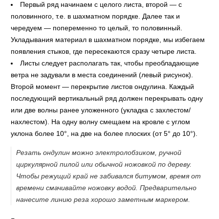
Первый ряд начинаем с целого листа, второй — с
половинного, т.е. в шахматном порядке. Далее так и
чередуем — попеременно то целый, то половинный.
Укладывания материал в шахматном порядке, мы избегаем
появления стыков, где пересекаются сразу четыре листа.
Листы следует располагать так, чтобы преобладающие
ветра не задували в места соединений (левый рисунок).
Второй момент — перекрытие листов ондулина. Каждый
последующий вертикальный ряд должен перекрывать одну
или две волны ранее уложенного (укладка с захлестом/
нахлестом). На одну волну смещаем на кровле с углом
уклона более 10°, на две на более плоских (от 5° до 10°).
Резать ондулин можно электролобзиком, ручной
циркулярной пилой или обычной ножовкой по дереву.
Чтобы режущий край не забивался битумом, время от
времени смачивайте ножовку водой. Предварительно
нанесите линию реза хорошо заметным маркером.