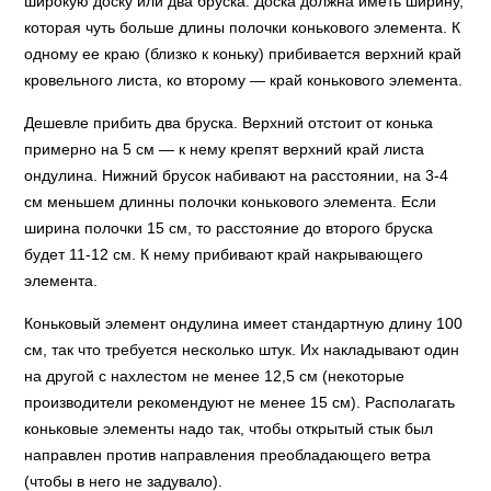
широкую доску или два бруска. Доска должна иметь ширину,
которая чуть больше длины полочки конькового элемента. К
одному ее краю (близко к коньку) прибивается верхний край
кровельного листа, ко второму — край конькового элемента.
Дешевле прибить два бруска. Верхний отстоит от конька
примерно на 5 см — к нему крепят верхний край листа
ондулина. Нижний брусок набивают на расстоянии, на 3-4
см меньшем длинны полочки конькового элемента. Если
ширина полочки 15 см, то расстояние до второго бруска
будет 11-12 см. К нему прибивают край накрывающего
элемента.
Коньковый элемент ондулина имеет стандартную длину 100
см, так что требуется несколько штук. Их накладывают один
на другой с нахлестом не менее 12,5 см (некоторые
производители рекомендуют не менее 15 см). Располагать
коньковые элементы надо так, чтобы открытый стык был
направлен против направления преобладающего ветра
(чтобы в него не задувало).