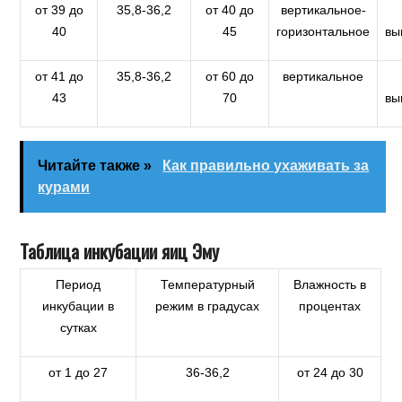
от 39 до
35,8-36,2
от 40 до
вертикальное-
40
45
горизонтальное
вы
от 41 до
35,8-36,2
от 60 до
вертикальное
43
70
вы
Читайте также »
Как правильно ухаживать за
курами
Таблица инкубации яиц Эму
Период
Температурный
Влажность в
инкубации в
режим в градусах
процентах
сутках
от 1 до 27
36-36,2
от 24 до 30