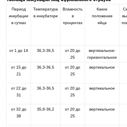
Период
Температура
Влажность
Какое
С
инкубации
в инкубаторе
в
положение
вы
в сутках
процентах
яйца
по
от 1 до 14
36,3-36,5
от 20 до
вертикальное-
25
горизонтальное
от 15 до
36,3-36,5
от 20 до
вертикальное
21
25
от 22 до
36,3-36,5
от 20 до
вертикальное
31
25
от 32 до
35,8-36,2
от 20 до
вертикальное
38
25