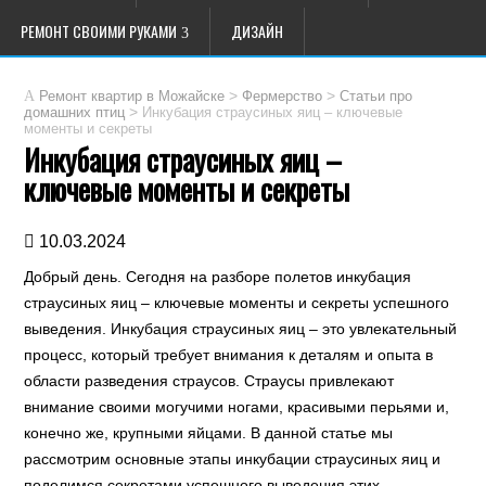
РЕМОНТ СВОИМИ РУКАМИ
ДИЗАЙН
>
>
Ремонт квартир в Можайске
Фермерство
Статьи про
>
Инкубация страусиных яиц – ключевые
домашних птиц
моменты и секреты
Инкубация страусиных яиц –
ключевые моменты и секреты
10.03.2024
Добрый день. Сегодня на разборе полетов инкубация
страусиных яиц – ключевые моменты и секреты успешного
выведения. Инкубация страусиных яиц – это увлекательный
процесс, который требует внимания к деталям и опыта в
области разведения страусов. Страусы привлекают
внимание своими могучими ногами, красивыми перьями и,
конечно же, крупными яйцами. В данной статье мы
рассмотрим основные этапы инкубации страусиных яиц и
поделимся секретами успешного выведения этих