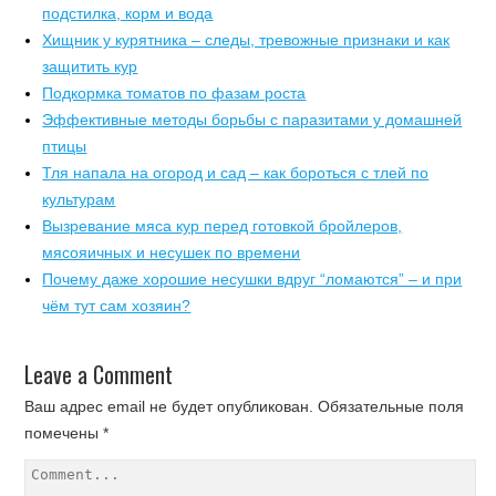
подстилка, корм и вода
Хищник у курятника – следы, тревожные признаки и как
защитить кур
Подкормка томатов по фазам роста
Эффективные методы борьбы с паразитами у домашней
птицы
Тля напала на огород и сад – как бороться с тлей по
культурам
Вызревание мяса кур перед готовкой бройлеров,
мясояичных и несушек по времени
Почему даже хорошие несушки вдруг “ломаются” – и при
чём тут сам хозяин?
Leave a Comment
Ваш адрес email не будет опубликован.
Обязательные поля
помечены
*