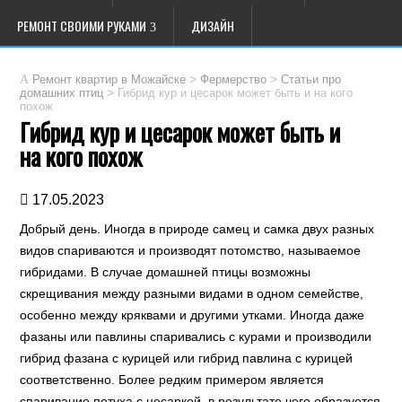
РЕМОНТ СВОИМИ РУКАМИ
ДИЗАЙН
>
>
Ремонт квартир в Можайске
Фермерство
Статьи про
>
Гибрид кур и цесарок может быть и на кого
домашних птиц
похож
Гибрид кур и цесарок может быть и
на кого похож
17.05.2023
Добрый день. Иногда в природе самец и самка двух разных
видов спариваются и производят потомство, называемое
гибридами. В случае домашней птицы возможны
скрещивания между разными видами в одном семействе,
особенно между кряквами и другими утками. Иногда даже
фазаны или павлины спаривались с курами и производили
гибрид фазана с курицей или гибрид павлина с курицей
соответственно. Более редким примером является
спаривание петуха с цесаркой, в результате чего образуется