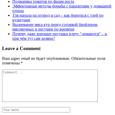
Подкормка томатов по фазам роста
Эффективные методы борьбы с паразитами у домашней
птицы
Тля напала на огород и сад – как бороться с тлей по
культурам
Вызревание мяса кур перед готовкой бройлеров,
мясояичных и несушек по времени
Почему даже хорошие несушки вдруг “ломаются” – и
при чём тут сам хозяин?
Leave a Comment
Ваш адрес email не будет опубликован.
Обязательные поля
помечены
*