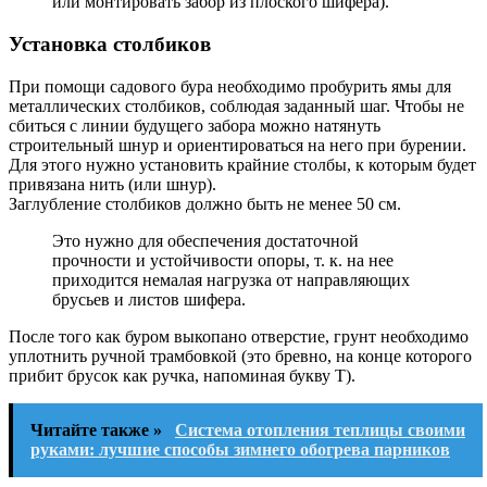
или монтировать забор из плоского шифера).
Установка столбиков
При помощи садового бура необходимо пробурить ямы для
металлических столбиков, соблюдая заданный шаг. Чтобы не
сбиться с линии будущего забора можно натянуть
строительный шнур и ориентироваться на него при бурении.
Для этого нужно установить крайние столбы, к которым будет
привязана нить (или шнур).
Заглубление столбиков должно быть не менее 50 см.
Это нужно для обеспечения достаточной
прочности и устойчивости опоры, т. к. на нее
приходится немалая нагрузка от направляющих
брусьев и листов шифера.
После того как буром выкопано отверстие, грунт необходимо
уплотнить ручной трамбовкой (это бревно, на конце которого
прибит брусок как ручка, напоминая букву Т).
Читайте также »
Система отопления теплицы своими
руками: лучшие способы зимнего обогрева парников