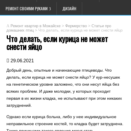
РЕМОНТ СВОИМИ РУКАМИ
ДИЗАЙН
>
>
Ремонт квартир в Можайске
Фермерство
Статьи про
>
Что делать, если курица не может снести яйцо
домашних птиц
Что делать, если курица не может
снести яйцо
29.06.2021
Добрый день, опытные и начинающие птицеводы. Что
делать, если курица не может снести яйцо? У кур-несушек
на генетическом уровне заложено, что они несут яйца без
всяких проблем. И даже молодки, у которых проходит
первая в их жизни кладка, не испытывают при этом никаких
затруднений.
Однако если курица больна, либо у нее индивидуальное
неправильное строение костей, то кладка будет затруднена.
Также причинами такого явления могут стать