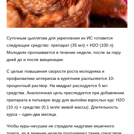
Суточным цыплятам для укрепления их ИС готовится
следующее средство: препарат (35 мл) + Н2О (100 л).
Молодняк пропаивается в течение недели, после за пару
дней до и после вакцинации.
С целью повышения скорости роста молодняка и
профилактики аптериоза в курятнике распыляется 10-
процентный раствор. На квадрат расходуется 5 мл
средства. Аналогичная цель преследуется при добавлении
препарата в питьевую воду для выпойки взрослых кур: Н2О
(10 л) + средство (0,1 мл/кг живой массы). Длительность
курса – один-два месяца.
Чтобы куры-несушки не страдали недугами кишечного
тракта, их в течение недели пропаивают таким средством: