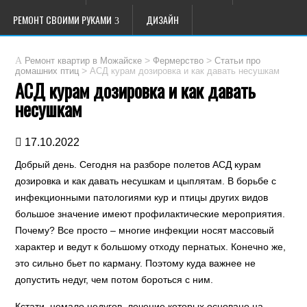
РЕМОНТ СВОИМИ РУКАМИ
ДИЗАЙН
>
>
Ремонт квартир в Можайске
Фермерство
Статьи про
>
АСД курам дозировка и как давать несушкам
домашних птиц
АСД курам дозировка и как давать
несушкам
17.10.2022
Добрый день. Сегодня на разборе полетов АСД курам
дозировка и как давать несушкам и цыплятам. В борьбе с
инфекционными патологиями кур и птицы других видов
большое значение имеют профилактические мероприятия.
Почему? Все просто – многие инфекции носят массовый
характер и ведут к большому отходу пернатых. Конечно же,
это сильно бьет по карману. Поэтому куда важнее не
допустить недуг, чем потом бороться с ним.
Кстати, немало недугов, лечение которых основано на