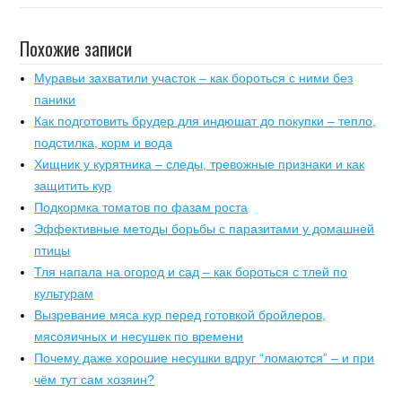
Похожие записи
Муравьи захватили участок – как бороться с ними без
паники
Как подготовить брудер для индюшат до покупки – тепло,
подстилка, корм и вода
Хищник у курятника – следы, тревожные признаки и как
защитить кур
Подкормка томатов по фазам роста
Эффективные методы борьбы с паразитами у домашней
птицы
Тля напала на огород и сад – как бороться с тлей по
культурам
Вызревание мяса кур перед готовкой бройлеров,
мясояичных и несушек по времени
Почему даже хорошие несушки вдруг “ломаются” – и при
чём тут сам хозяин?